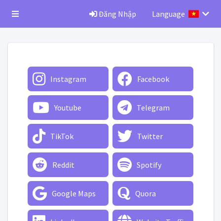
Đăng Nhập
Language
Instagram
Facebook
Youtube
Telegram
TikTok
Twitter
Reddit
Spotify
Google Maps
Quora