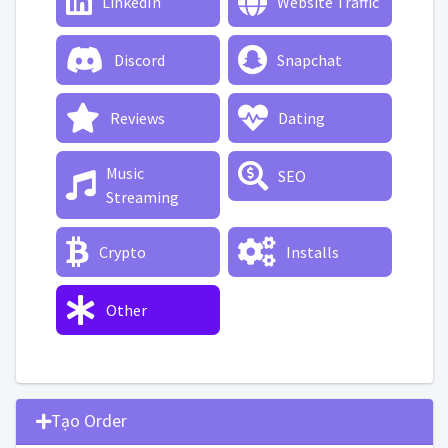
LinkedIn
Website Traffic
Discord
Snapchat
Reviews
Dating
Music
SEO
Streaming
Crypto
Installs
Other
Tạo Order